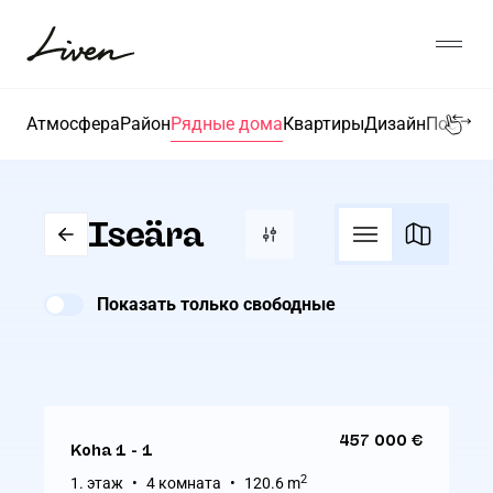
Liigu
sisu
Откр
juurde
Liven
Атмосфера
Район
Рядные дома
Квартиры
Дизайн
Посети 
Iseära
Показать только свободные
457 000 €
Koha 1 - 1
2
1. этаж
4 комната
120.6 m