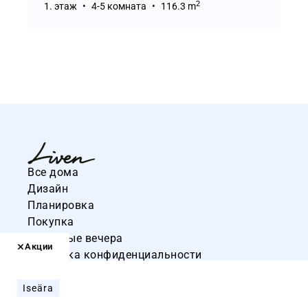
2
1. этаж
4-5 комната
116.3 m
Все дома
Дизайн
Планировка
Покупка
Салонные вечера
Акции
Политика конфиденциальности
Новости
Контакты
Iseära
Файлы Cookie