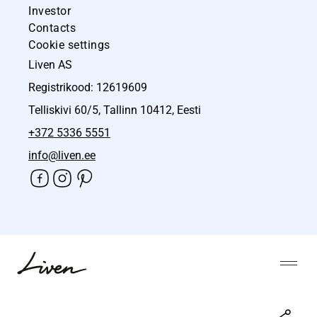
Investor
Contacts
Cookie settings
Liven AS
Registrikood: 12619609
Telliskivi 60/5, Tallinn 10412, Eesti
+372 5336 5551
info@liven.ee
Liigu
sisu
Open
juurde
Liven