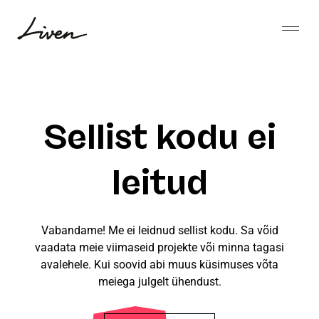
Liigu
sisu
Open
juurde
Liven
Sellist kodu ei
leitud
Vabandame! Me ei leidnud sellist kodu. Sa võid
vaadata meie viimaseid projekte või minna tagasi
avalehele. Kui soovid abi muus küsimuses võta
meiega julgelt ühendust.